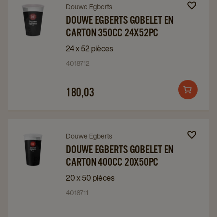
10x100pc
10x100pc
Navigate
Navigate
Douwe Egberts
details
details
to
to
DOUWE EGBERTS GOBELET EN
page
page
CARTON 350CC 24X52PC
Douwe
Douwe
Egberts
Egberts
24 x 52 pièces
Gobelet
Gobelet
4018712
en
en
Carton
Carton
180,03
Add
350CC
350CC
to
24x52PC
24x52PC
cart
details
details
Navigate
Navigate
Douwe Egberts
page
page
to
to
DOUWE EGBERTS GOBELET EN
CARTON 400CC 20X50PC
Douwe
Douwe
Egberts
Egberts
20 x 50 pièces
Gobelet
Gobelet
4018711
en
en
Carton
Carton