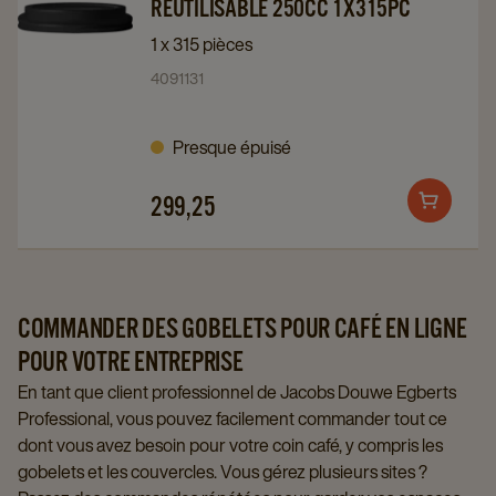
to
to
RÉUTILISABLE 250CC 1X315PC
Couvercle
Couvercle
1 x 315 pièces
de
de
4091131
gobelet
gobelet
réutilisable
réutilisable
Presque épuisé
250CC
250CC
1x315PC
1x315PC
299,25
details
details
Add
page
page
to
cart
COMMANDER DES GOBELETS POUR CAFÉ EN LIGNE
POUR VOTRE ENTREPRISE
En tant que client professionnel de Jacobs Douwe Egberts
Professional, vous pouvez facilement commander tout ce
dont vous avez besoin pour votre coin café, y compris les
gobelets et les couvercles. Vous gérez plusieurs sites ?