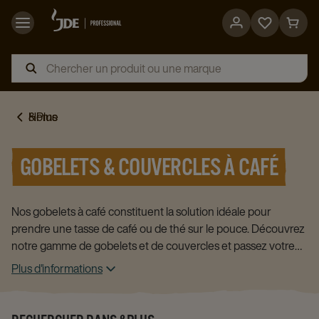
Go
Go
to
to
favorites
cart
page
page
Home
&Plus
GOBELETS & COUVERCLES À CAFÉ
Nos gobelets à café constituent la solution idéale pour
prendre une tasse de café ou de thé sur le pouce. Découvrez
notre gamme de gobelets et de couvercles et passez votre
commande en ligne pour votre entreprise.
Plus d'informations