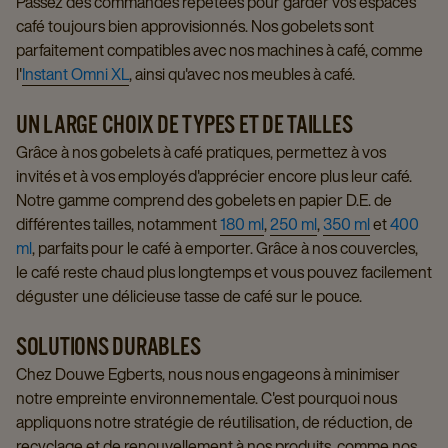
Passez des commandes répétées pour garder vos espaces
café toujours bien approvisionnés. Nos gobelets sont
parfaitement compatibles avec nos machines à café, comme
l'
Instant Omni XL
, ainsi qu'avec nos meubles à café.
UN LARGE CHOIX DE TYPES ET DE TAILLES
Grâce à nos gobelets à café pratiques, permettez à vos
invités et à vos employés d'apprécier encore plus leur café.
Notre gamme comprend des gobelets en papier D.E. de
différentes tailles, notamment
180 ml
,
250 ml
,
350 ml
et
400
ml
, parfaits pour le café à emporter. Grâce à nos couvercles,
le café reste chaud plus longtemps et vous pouvez facilement
déguster une délicieuse tasse de café sur le pouce.
SOLUTIONS DURABLES
Chez Douwe Egberts, nous nous engageons à minimiser
notre empreinte environnementale. C'est pourquoi nous
appliquons notre stratégie de réutilisation, de réduction, de
recyclage et de renouvellement à nos produits, comme nos